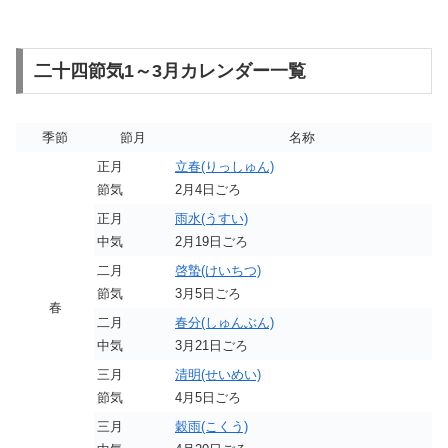
二十四節気1～3月カレンダー一覧
季節
節月
名称
正月
立春(りっしゅん)
節気
2月4日ごろ
正月
雨水(うすい)
中気
2月19日ごろ
二月
啓蟄(けいちつ)
節気
3月5日ごろ
春
二月
春分(しゅんぶん)
中気
3月21日ごろ
三月
清明(せいめい)
節気
4月5日ごろ
三月
穀雨(こくう)