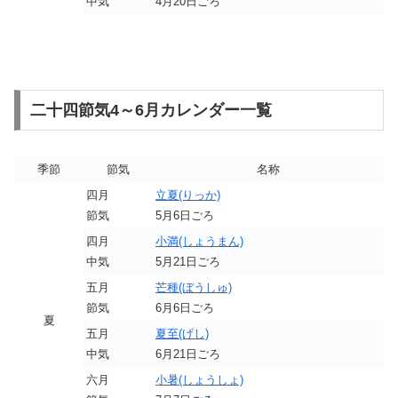
中気
4月20日ごろ
二十四節気4～6月カレンダー一覧
季節
節気
名称
四月
立夏(りっか)
節気
5月6日ごろ
四月
小満(しょうまん)
中気
5月21日ごろ
五月
芒種(ぼうしゅ)
節気
6月6日ごろ
夏
五月
夏至(げし)
中気
6月21日ごろ
六月
小暑(しょうしょ)