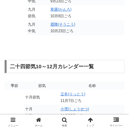
中気
9月23日ごろ
九月
寒露(かんろ)
節気
10月8日ごろ
九月
霜降(そうこう)
中気
10月23日ごろ
二十四節気10～12月カレンダー一覧
季節
節気
名称
立冬(りっとう)
十月節気
11月7日ごろ
十月
小雪(しょうせつ)
中気
11月22日ごろ
十一月
大雪(たいせつ)
メニュー
ホーム
検索
トップ
サイドバー