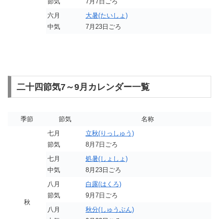
節気
7月7日ごろ
六月
大暑(たいしょ)
中気
7月23日ごろ
二十四節気7～9月カレンダー一覧
季節
節気
名称
七月
立秋(りっしゅう)
節気
8月7日ごろ
七月
処暑(しょしょ)
中気
8月23日ごろ
八月
白露(はくろ)
節気
9月7日ごろ
秋
八月
秋分(しゅうぶん)