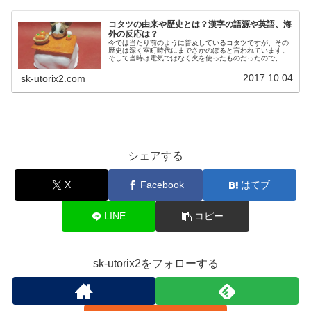
コタツの由来や歴史とは？漢字の語源や英語、海
外の反応は？
今では当たり前のように普及しているコタツですが、その
歴史は深く室町時代にまでさかのぼると言われています。
そして当時は電気ではなく火を使ったものだったので、火
傷や火事も絶えなかったようです。そんなトラブルの多い
コタツも改良や工夫があって、今の...
2017.10.04
sk-utorix2.com
シェアする
X
Facebook
はてブ
LINE
コピー
sk-utorix2をフォローする