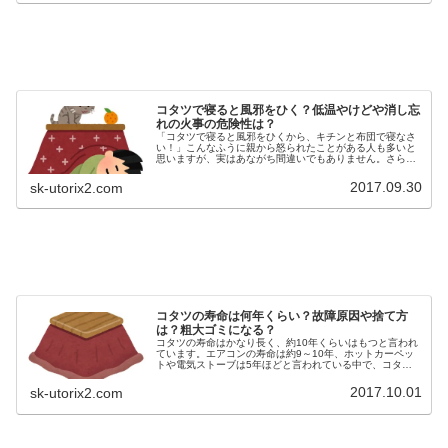
コタツで寝ると風邪をひく？低温やけどや消し忘
れの火事の危険性は？
「コタツで寝ると風邪をひくから、キチンと布団で寝なさ
い！」こんなふうに親から怒られたことがある人も多いと
思いますが、実はあながち間違いでもありません。さらに
言うと風邪以外にも乾燥や脱水、睡眠不足や低温やけどな
ど、いろいろな体の不調をきたす危...
2017.09.30
sk-utorix2.com
コタツの寿命は何年くらい？故障原因や捨て方
は？粗大ゴミになる？
コタツの寿命はかなり長く、約10年くらいはもつと言われ
ています。エアコンの寿命は約9～10年、ホットカーペッ
トや電気ストーブは5年ほどと言われている中で、コタツ
の寿命は長い方だと思います。しっかり暖まって電気代も
安く、寿命も長いなんて最高の...
2017.10.01
sk-utorix2.com