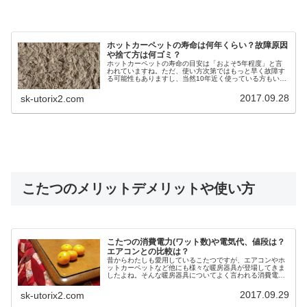
ホットカーペットの寿命は何年くらい？故障原因
や捨て方は何ゴミ？
ホットカーペットの寿命の目安は「およそ5年程度」と言
われていますね。ただ、使い方次第ではもっと早く故障す
る可能性もありますし、当然10年近く使っている方もいる
でしょう。そんなホットカーペットの故障原因は言われて
みればそうかと、気づくようなこ...
2017.09.28
sk-utorix2.com
こたつのメリットデメリットや使い方
こたつの消費電力(ワット数)や電気代、値段は？
エアコンとの比較は？
昔からわたしも愛用しているこたつですが、エアコンやホ
ットカーペットなど他にも様々な暖房器具が登場してきま
したよね。そんな暖房器具についてよく言われる消費電力
や電気代。でも昔から使っている割に、コタツの電気代っ
てどのくらいなんだろう？あまり疑...
2017.09.29
sk-utorix2.com