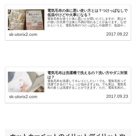
電気毛布の体に悪い使い方とは？つけっぱなしで
低温やけどや火事になる？
電気毛布を使うと体に悪いとか聞いたりしますが、実はそ
の使い方次第では体に不調が現れることがあります。なぜ
かというと、電気毛布のつけっぱなしや故障で、低温やけ
どや火事の危険もゼロではないからなんですね。でも、知
らず知らずに間違った使い方をして...
2017.09.22
sk-utorix2.com
電気毛布は洗濯機で洗えるの？洗い方やダニ対策
は？
電気毛布を洗濯してキレイにしたい！でも、電気毛布って
洗濯できるの？ちょっと悩みますよね。でも実は、電気毛
布の多くは洗濯することができます。ただ、電気毛布の洗
濯方法は、普通の服を洗う洗濯では故障の可能性も出てき
ます。そこで今回は、 電気毛布の...
2017.09.23
sk-utorix2.com