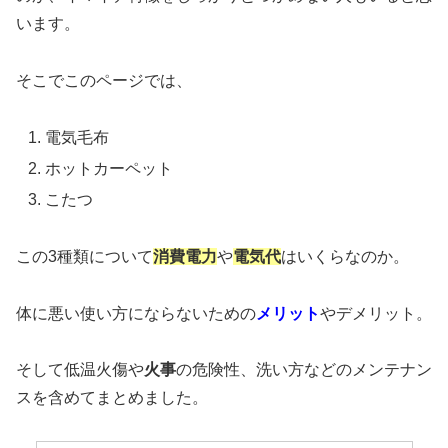
います。
そこでこのページでは、
電気毛布
ホットカーペット
こたつ
この3種類について
消費電力
や
電気代
はいくらなのか。
体に悪い使い方にならないための
メリット
や
デメリット
。
そして
低温火傷
や
火事
の危険性、洗い方などのメンテナン
スを含めてまとめました。