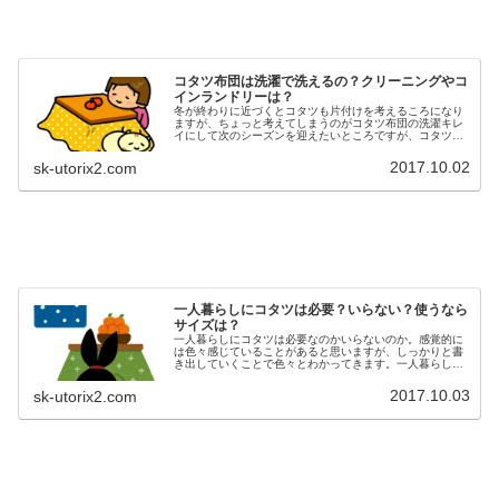
コタツ布団は洗濯で洗えるの？クリーニングやコ
インランドリーは？
冬が終わりに近づくとコタツも片付けを考えるころになり
ますが、ちょっと考えてしまうのがコタツ布団の洗濯キレ
イにして次のシーズンを迎えたいところですが、コタツ布
団を洗うにはいくつかの方法があります。大きく分ける
と、 自宅で洗う クリーニングに出...
2017.10.02
sk-utorix2.com
一人暮らしにコタツは必要？いらない？使うなら
サイズは？
一人暮らしにコタツは必要なのかいらないのか。感覚的に
は色々感じていることがあると思いますが、しっかりと書
き出していくことで色々とわかってきます。一人暮らしで
コタツが必要だと感じている人は、こんな理由があったり
しますが、逆に必要ないと感じてい...
2017.10.03
sk-utorix2.com