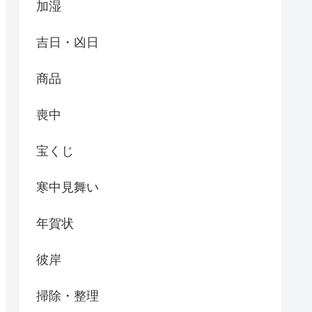
加湿
吉日・凶日
商品
喪中
宝くじ
寒中見舞い
年賀状
彼岸
掃除・整理