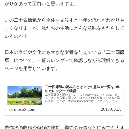
がりがあって面白いと思いますよ。
この二十四節気から全体を見渡すと一年の流れがわかりや
すくなりますが、私たちの生活にどんな意味をもたらして
いるのか？
日本の季節や文化にも大きな影響を与えている
「二十四節
気」
について、一覧カレンダーで確認しながら理解できる
ページを用意しています。
二十四節気の読み方とは？その意味や一覧を1年
のカレンダーで確認
二十四節気と聞いてもいてよくわからないですよね。で
も、という言葉を聞くと、ほとんどの人が知っていると思
います。そんな二十四節気の読み方は「にじゅうしせっ
き」と読み、「二十四節気」の意味は、1年を24分割の暦
に分けたものです。夏至や冬至も、こ...
2017.05.13
sk-utorix2.com
農作物の収穫や時候の挨拶、季節の行事などに今でも大き