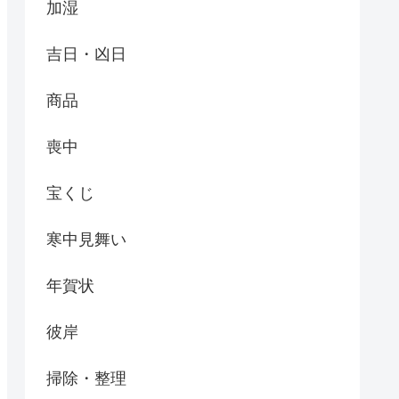
加湿
吉日・凶日
商品
喪中
宝くじ
寒中見舞い
年賀状
彼岸
掃除・整理