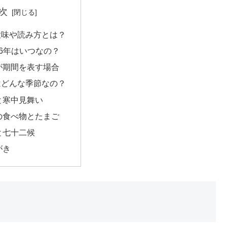
次
意味や読み方とは？
26年はいつなの？
が期間を表す場合
はどんな季節なの？
と寒中見舞い
の食べ物とたまご
と七十二候
がき