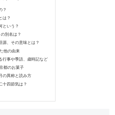
の？
とは？
何という？
月の別名は？
語源、その意味とは？
た他の由来
る行事や季語、歳時記など
京都のお菓子
月の異称と読み方
二十四節気は？