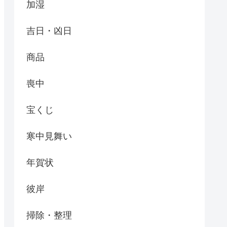
加湿
吉日・凶日
商品
喪中
宝くじ
寒中見舞い
年賀状
彼岸
掃除・整理