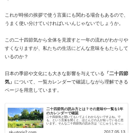
これが時候の挨拶で使う言葉にも関わる場合もあるので、
うまく使い分けていければいいんじゃないでしょうか。
この二十四節気から全体を見渡すと一年の流れがわかりや
すくなりますが、私たちの生活にどんな意味をもたらして
いるのか？
日本の季節や文化にも大きな影響を与えている
「二十四節
気」
について、一覧カレンダーで確認しながら理解できる
ページを用意しています。
二十四節気の読み方とは？その意味や一覧を1年
のカレンダーで確認
二十四節気と聞いてもいてよくわからないですよね。で
も、という言葉を聞くと、ほとんどの人が知っていると思
います。そんな二十四節気の読み方は「にじゅうしせっ
き」と読み、「二十四節気」の意味は、1年を24分割の暦
に分けたものです。夏至や冬至も、こ...
2017.05.13
sk-utorix2.com