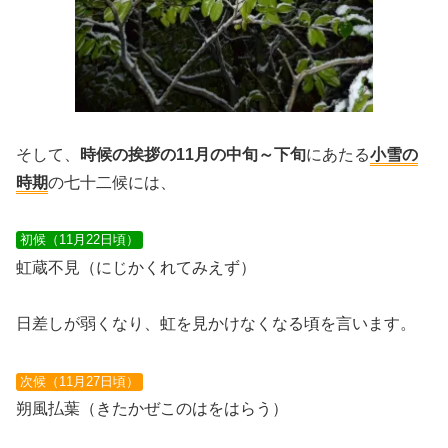
そして、
時候の挨拶の11月の中旬～下旬
にあたる
小雪の
時期
の七十二候には、
初候（11月22日頃）
虹蔵不見（にじかくれてみえず）
日差しが弱くなり、虹を見かけなくなる頃を言います。
次候（11月27日頃）
朔風払葉（きたかぜこのはをはらう）