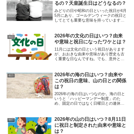
か。そして昭和の日と...
るの？天皇誕生日はどうなるの？
みどりの日や昭和の日といった祝日が4月
5月にあり、ゴールデンウィークの祝日と
してとても重要な意味を持っていますよ
ね。そんな「みどりの日や昭和の日がな
くなる」なんてことを耳にすることがあ
りますが、これは一体どういうことなの
2026年の文化の日はいつ？由来
祝日
でしょうか。実際に昭...
や意味と祝日になったワケとは？
11月には文化の日という祝日があります
が、おおきな由来や意味があり歴史も古
く重要な日なんですね。でも、意外と文
化の日について知っている方は少ないよ
うですし、文化の日は「明治の日」へと
名称を変えるべきだという声も上がって
2026年の海の日はいつ？由来や
祝日
います。それは日本の天...
この祝日の意味、山の日との関係
は？
2026年の海の日はいつなのか。海の日と
いうと「ハッピーマンデー制度」のた
め、固定の日ではなく日曜日との連休と
なっています。でも、実は以前7月20日だ
ったというのを覚えているでしょうか。
このように制度が変わって祝日も毎年変
2026年の山の日はいつ？8月11日
祝日
わる海の日ですが、...
に祝日と制定された由来や意味と
は？