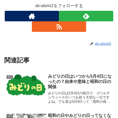
sk-utorix2をフォローする
sk-utorix2
関連記事
みどりの日はいつから5月4日にな
祝日
ったの？由来や意味と昭和の日の
関係
みどりの日は5月4日の祝日で、ゴールデ
ンウィークの一つを担う大切な一日です
よね。でも昔は5月4日って「国民の祝
日」というお休みだったんです。この、
みどりの日はいつから5月4日になったの
か？みどりの日の由来や意味とは何なの
昭和の日やみどりの日ってなくな
祝日