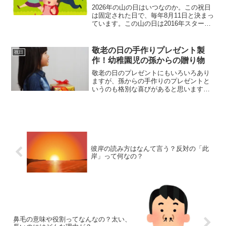
2026年の山の日はいつなのか。この祝日
は固定された日で、毎年8月11日と決まっ
ています。この山の日は2016年スタート
であり、特に最近できた祝日として知ら
れていますね。そして1995年にできた海
の日以来、約20年ぶりに生まれた祝日で
敬老の日の手作りプレゼント製
祝日
もあっ...
作！幼稚園児の孫からの贈り物
敬老の日のプレゼントにもいろいろあり
ますが、孫からの手作りのプレゼントと
いうのも格別な喜びがあると思います。
ただ、幼稚園や保育園に通うような小さ
な子供だと、作れるものも限られてくる
かもしれません。でも、小さな孫だから
こそ出来る手作りプレゼン...
彼岸の読み方はなんて言う？反対の「此
岸」って何なの？
鼻毛の意味や役割ってなんなの？太い、