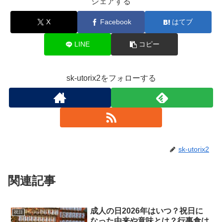
シェアする
X
Facebook
はてブ
LINE
コピー
sk-utorix2をフォローする
sk-utorix2
関連記事
成人の日2026年はいつ？祝日に
祝日
なった由来や意味とは？行事食は