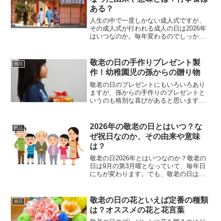
ある？
人生の中で一度しかない成人式ですが、
その成人式が行われる成人の日は2026年
はいつなのか。毎年変わるのでしっかり
と確認しておきたいですよね。そんな成
人式は元々は1月15日で固定の日だったの
ですが、その由来は平安時代など古くか
敬老の日の手作りプレゼント製
祝日
ら存在していまし...
作！幼稚園児の孫からの贈り物
敬老の日のプレゼントにもいろいろあり
ますが、孫からの手作りのプレゼントと
いうのも格別な喜びがあると思います。
ただ、幼稚園や保育園に通うような小さ
な子供だと、作れるものも限られてくる
かもしれません。でも、小さな孫だから
2026年の敬老の日とはいつ？な
祝日
こそ出来る手作りプレゼン...
ぜ祝日なのか、その由来や意味
は？
敬老の日2026年とはいつなのか？敬老の
日は9月の第3月曜となっていて、毎年日
にちが変わります。でも、敬老の日はも
ともと「9月15日」と固定された祝日でし
た。そして実は、この敬老の日とはとあ
る村長の働きかけがキッカケで全国的に
敬老の日の花といえば定番の種類
祝日
広まった祝日な...
は？オススメの花と花言葉