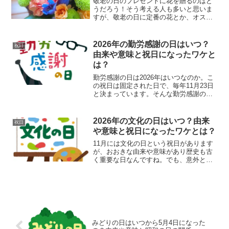
敬老の日のプレゼントに花を贈るのはど
うだろう！そう考える人も多いと思いま
すが、敬老の日に定番の花とか、オスス
メの花ってなんだろう？ちょっと悩みま
すよね。お爺ちゃんお婆ちゃんに贈る花
なので、 日頃の感謝の気持ちを込めて。
2026年の勤労感謝の日はいつ？
祝日
大好きなお爺ちゃんお...
由来や意味と祝日になったワケと
は？
勤労感謝の日は2026年はいつなのか。こ
の祝日は固定された日で、毎年11月23日
と決まっています。そんな勤労感謝の日
はとても大きな由来や意味があり、その
歴史はとても古く重要な日でもありまし
た。でも、意外と勤労感謝の日について
2026年の文化の日はいつ？由来
祝日
知っている方は少...
や意味と祝日になったワケとは？
11月には文化の日という祝日があります
が、おおきな由来や意味があり歴史も古
く重要な日なんですね。でも、意外と文
化の日について知っている方は少ないよ
うですし、文化の日は「明治の日」へと
名称を変えるべきだという声も上がって
います。それは日本の天...
みどりの日はいつから5月4日になった