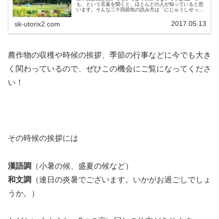
も、という言葉を聞くと、ほとんどの人が知っていると思
います。そんな二十四節気の読み方は「にじゅうしせっ
き」と読み、「二十四節気」の意味は、1年を24分割の暦
に分けたものです。夏至や冬至も、こ...
2017.05.13
sk-utorix2.com
農作物の収穫や時候の挨拶、季節の行事などに今でも大き
く関わっているので、ぜひこの機会にご覧になってくださ
い！
その時候の挨拶には
漢語調
（小暑の候、盛夏の候など）
和文調
（連日の炎暑でございます。いかがお過ごしでしょ
うか。）