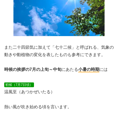
また二十四節気に加えて
「七十二候」
と呼ばれる、気象の
動きや動植物の変化を表したものも参考にできます。
時候の挨拶の7月の上旬～中旬
にあたる
小暑の時期
には
初候（7月7日頃）
温風至（あつかぜいたる）
熱い風が吹き始める頃を言います。