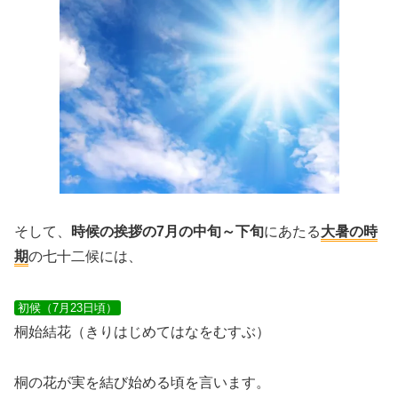
そして、
時候の挨拶の7月の中旬～下旬
にあたる
大暑の時
期
の七十二候には、
初候（7月23日頃）
桐始結花（きりはじめてはなをむすぶ）
桐の花が実を結び始める頃を言います。