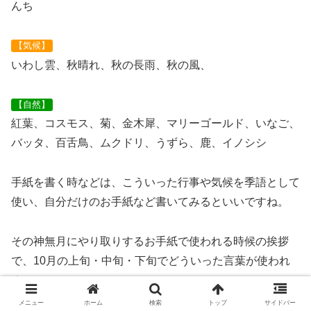
んち
【気候】
いわし雲、秋晴れ、秋の長雨、秋の風、
【自然】
紅葉、コスモス、菊、金木犀、マリーゴールド、いなご、
バッタ、百舌鳥、ムクドリ、うずら、鹿、イノシシ
手紙を書く時などは、こういった行事や気候を季語として
使い、自分だけのお手紙など書いてみるといいですね。
その神無月にやり取りするお手紙で使われる時候の挨拶
で、10月の上旬・中旬・下旬でどういった言葉が使われ
るのか。
メニュー
ホーム
検索
トップ
サイドバー