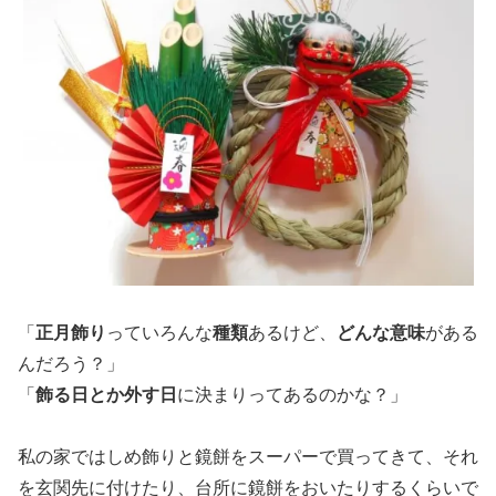
「
正月飾り
っていろんな
種類
あるけど、
どんな意味
がある
んだろう？」
「
飾る日とか外す日
に決まりってあるのかな？」
私の家ではしめ飾りと鏡餅をスーパーで買ってきて、それ
を玄関先に付けたり、台所に鏡餅をおいたりするくらいで