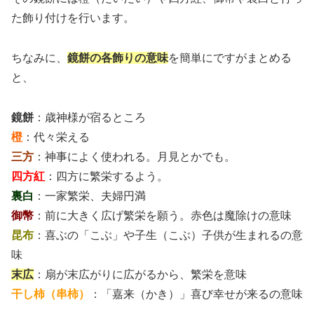
た飾り付けを行います。
ちなみに、
鏡餅の各飾りの意味
を簡単にですがまとめる
と、
鏡餅
：歳神様が宿るところ
橙
：代々栄える
三方
：神事によく使われる。月見とかでも。
四方紅
：四方に繁栄するよう。
裏白
：一家繁栄、夫婦円満
御幣
：前に大きく広げ繁栄を願う。赤色は魔除けの意味
昆布
：喜ぶの「こぶ」や子生（こぶ）子供が生まれるの意
味
末広
：扇が末広がりに広がるから、繁栄を意味
干し柿（串柿）
：「嘉来（かき）」喜び幸せが来るの意味