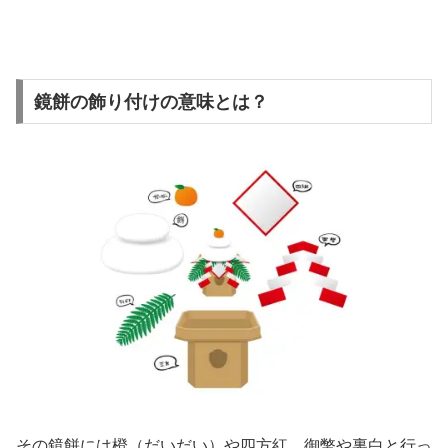
鏡餅の飾り付けの意味とは？
その鏡餅には橙（だいだい）や四方紅、御幣や裏白と行っ