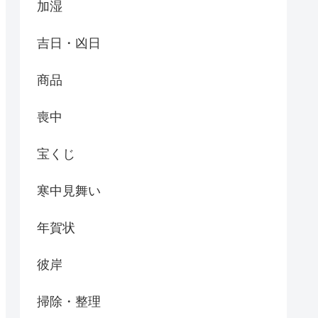
加湿
吉日・凶日
商品
喪中
宝くじ
寒中見舞い
年賀状
彼岸
掃除・整理