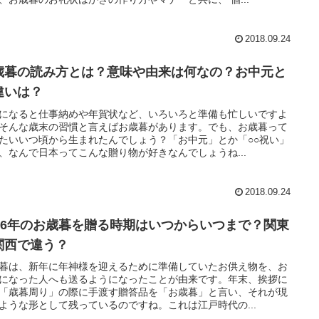
2018.09.24
歳暮の読み方とは？意味や由来は何なの？お中元と
違いは？
になると仕事納めや年賀状など、いろいろと準備も忙しいですよ
そんな歳末の習慣と言えばお歳暮があります。でも、お歳暮って
たいいつ頃から生まれたんでしょう？「お中元」とか「○○祝い」
、なんで日本ってこんな贈り物が好きなんでしょうね...
2018.09.24
026年のお歳暮を贈る時期はいつからいつまで？関東
関西で違う？
暮は、新年に年神様を迎えるために準備していたお供え物を、お
になった人へも送るようになったことが由来です。年末、挨拶に
「歳暮周り」の際に手渡す贈答品を「お歳暮」と言い、それが現
ような形として残っているのですね。これは江戸時代の...