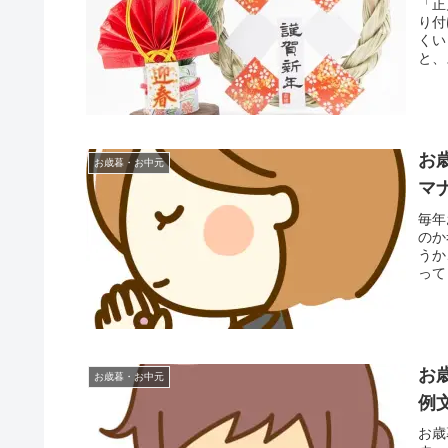
「正
り付
くい
と、
お
お歳暮・お中元
マ
毎年
のか
うか
って
お
お歳暮・お中元
例
お歳