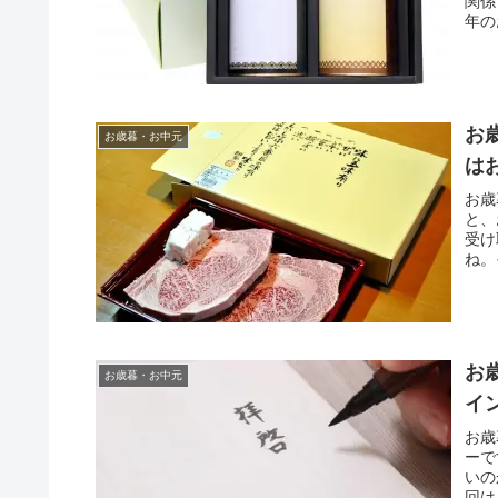
関係
年の
お
お歳暮・お中元
は
お歳
と、
受け
ね。
お
お歳暮・お中元
イ
お歳
ーで
いの
回は