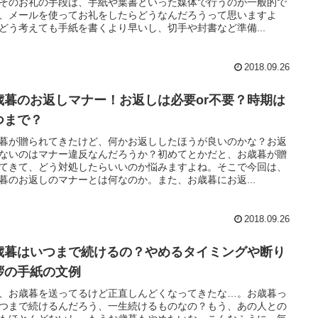
そのお礼の手段は、手紙や葉書といった媒体で行うのが一般的で
、メールを使ってお礼をしたらどうなんだろうって思いますよ
どう考えても手紙を書くより早いし、切手や封書など準備...
2018.09.26
歳暮のお返しマナー！お返しは必要or不要？時期は
つまで？
暮が贈られてきたけど、何かお返ししたほうが良いのかな？お返
ないのはマナー違反なんだろうか？初めてとかだと、お歳暮が贈
てきて、どう対処したらいいのか悩みますよね。そこで今回は、
暮のお返しのマナーとは何なのか。また、お歳暮にお返...
2018.09.26
歳暮はいつまで続けるの？やめるタイミングや断り
拶の手紙の文例
、お歳暮を送ってるけど正直しんどくなってきたな…。お歳暮っ
つまで続けるんだろう、一生続けるものなの？もう、あの人との