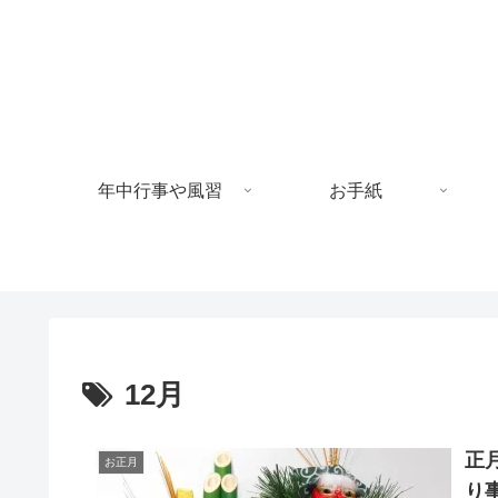
年中行事や風習
お手紙
12月
正
お正月
り