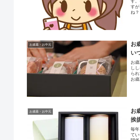
す。
すが
ね？
お
お歳暮・お中元
い
お歳
しし
られ
お歳
お
お歳暮・お中元
挨
毎年
てい