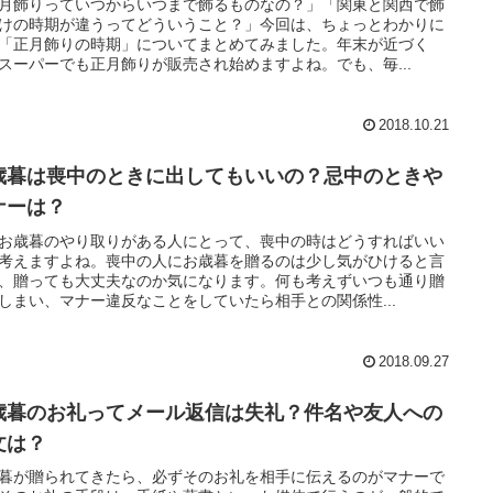
月飾りっていつからいつまで飾るものなの？」「関東と関西で飾
けの時期が違うってどういうこと？」今回は、ちょっとわかりに
「正月飾りの時期」についてまとめてみました。年末が近づく
スーパーでも正月飾りが販売され始めますよね。でも、毎...
2018.10.21
歳暮は喪中のときに出してもいいの？忌中のときや
ナーは？
お歳暮のやり取りがある人にとって、喪中の時はどうすればいい
考えますよね。喪中の人にお歳暮を贈るのは少し気がひけると言
、贈っても大丈夫なのか気になります。何も考えずいつも通り贈
しまい、マナー違反なことをしていたら相手との関係性...
2018.09.27
歳暮のお礼ってメール返信は失礼？件名や友人への
文は？
暮が贈られてきたら、必ずそのお礼を相手に伝えるのがマナーで