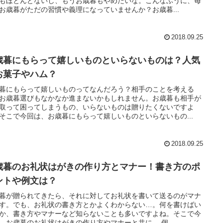
もほとんどないし、もうお歳暮もやめたいな。こんなふうに、毎
お歳暮がただの習慣や義理になっていませんか？お歳暮...
2018.09.25
歳暮にもらって嬉しいものといらないものは？人気
お菓子やハム？
暮にもらって嬉しいものってなんだろう？相手のことを考える
お歳暮選びもなかなか進まないかもしれません。お歳暮も相手が
取って困ってしまうもの、いらないものは贈りたくないですよ
そこで今回は、お歳暮にもらって嬉しいものといらないもの...
2018.09.25
歳暮のお礼状はがきの作り方とマナー！書き方のポ
ントや例文は？
暮が贈られてきたら、それに対してお礼状を書いて送るのがマナ
す。でも、お礼状の書き方とかよくわからない…。何を書けばい
か、書き方やマナーなど知らないことも多いですよね。そこで今
、お歳暮のお礼状はがきの作り方やマナーと共に、 個...