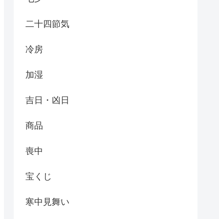
二十四節気
冷房
加湿
吉日・凶日
商品
喪中
宝くじ
寒中見舞い