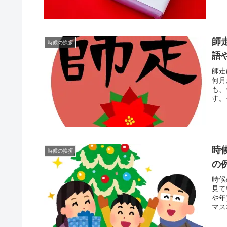
師
時候の挨拶
語
師走
何月
も、
す。
時
時候の挨拶
の
時候
見て
や年
マス