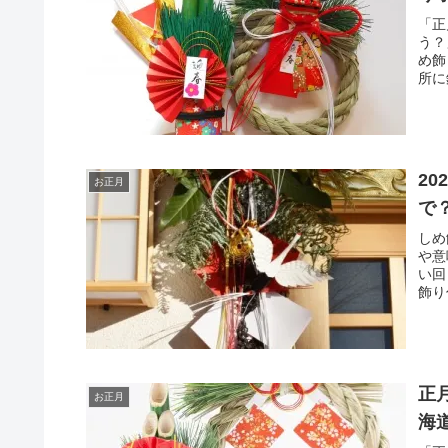
「正
う？
め飾
所に
2
お正月
で
しめ
や意
い回
飾り
正
お正月
海