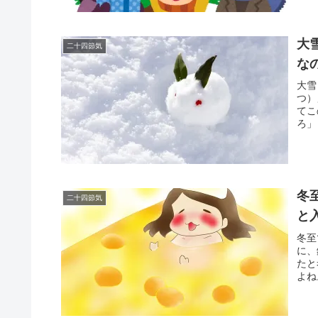
大
二十四節気
な
大雪
つ）
てこ
ろ」
冬
二十四節気
と
冬至
に、
たと
よね