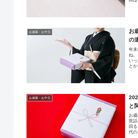
お
お歳暮・お中元
の
年末
ね。
いっ
とか
2
お歳暮・お中元
と
お歳
世話
回る
代の