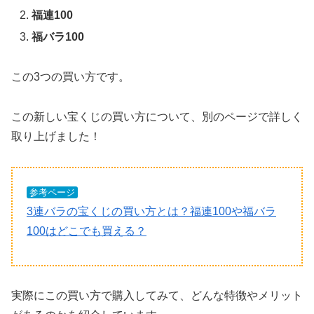
福連100
福バラ100
この3つの買い方です。
この新しい宝くじの買い方について、別のページで詳しく
取り上げました！
参考ページ
3連バラの宝くじの買い方とは？福連100や福バラ
100はどこでも買える？
実際にこの買い方で購入してみて、どんな特徴やメリット