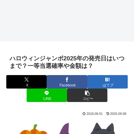
ハロウィンジャンボ2025年の発売日はいつ
まで？一等当選確率や金額は？
X
Facebook
はてブ
LINE
コピー
2018.09.01
2025.09.08