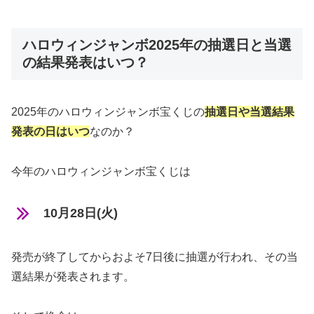
ハロウィンジャンボ2025年の抽選日と当選
の結果発表はいつ？
2025年のハロウィンジャンボ宝くじの
抽選日や当選結果
発表の日はいつ
なのか？
今年のハロウィンジャンボ宝くじは
10月28日(火)
発売が終了してからおよそ7日後に抽選が行われ、その当
選結果が発表されます。