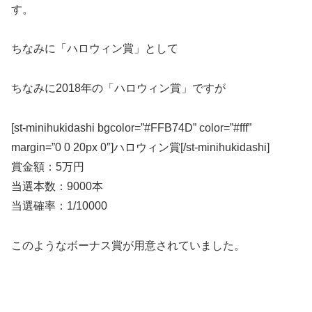
す。
ちなみに「ハロウィン賞」として
ちなみに2018年の「ハロウィン賞」ですが
[st-minihukidashi bgcolor=”#FFB74D” color=”#fff”
margin=”0 0 20px 0″]ハロウィン賞[/st-minihukidashi]
賞金額：5万円
当選本数：9000本
当選確率：1/10000
このようなボーナス賞が用意されていました。