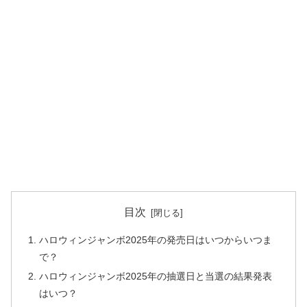
目次
ハロウィンジャンボ2025年の発売日はいつからいつま
で？
ハロウィンジャンボ2025年の抽選日と当選の結果発表
はいつ？