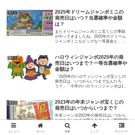
ら・・・。こんな妄想をしているうちは
まだ大丈夫ですが、本当に高額当選した
らちょっと怖くなるところもありますよ
2025年ドリームジャンボミニの
宝くじ
ね。宝くじの当選がバレたりし...
発売日はいつ？当選確率や金額
は？
またドリームジャンボミニ宝くじの季節
がやってきましたね。2025年のドリーム
ジャンボミニもビッグな一等賞金と、た
くさんの魅力的な等級が用意されていま
す。そのドリームジャンボミニの宝くじ
を買うにあたって、いろいろと知ってお
ハロウィンジャンボ2025年の発
宝くじ
きたいことはたくさん...
売日はいつまで？一等当選確率や
金額は？
「2025年のハロウィンジャンボ宝くじの
発売日は、いつからいつまでなんだろ
う？」「今年のハロウィンジャンボは1等
賞金いくらなのかな？」「何等まである
のかな？」以前、オータムジャンボ宝く
じだった名前が、ハロウィンジャンボと
2023年の年末ジャンボ宝くじの
宝くじ
名前を変えリニューア...
発売日はいつからいつまで？
年末ジャンボ2023年の発売日はいつから
なのか？いつまで買えるのか？「第984回
全国自治宝くじ年末ジャンボ宝くじ」と
いえば年末の風物詩ですが、発売日は
メニュー
ホーム
検索
トップ
サイドバー
2023年11月21日(火)～12月22日(金)この日