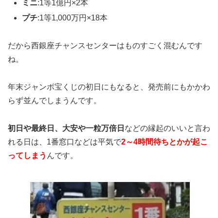
ミニ
:1等1億円×2本
プチ
:1等1,000万円×18本
だから西銀座チャンスセンターはものすごく混むんです
ね。
年末ジャンボ宝くじの初日にもなると、発売前にもかかわ
らず並んでしまうんです。
初日や最終日、大安や一粒万倍日
などの縁起のいいと言わ
れる日は、1番窓口などは平気で
2～4時間待ちとかが起こ
ってしまう
んです。