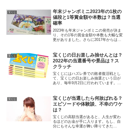
年末ジャンボミニ2023年の1枚の
宝くじ
値段と1等賞金額や本数は？当選
確率
2023年も年末ジャンボミニの発売が決ま
り、その1等の賞金金額や本数も大幅な変
更がありました。さらに2017年からは「1
等前後賞」も加え、今年も同じく前後賞
があります。そんな2023年の年末ジャン
ボミニの1等賞金額はいくらなのか。そし
宝くじの日お楽しみ抽せんとは？
宝くじ
て、そ...
2022年の当選番号や景品は？ス
クラッチ
宝くじにはハズレ券での敗者復活戦とし
て、宝くじの日お楽しみ抽選という日が
あり、毎年9月2日に行われています。で
も、この宝くじの日の目的は、時効当せ
ん金ゼロこれを目指して作られた日であ
り、実は毎年のように1億円以上の高額当
宝くじが当選したら何故ばれる？
宝くじ
選金も「未換金のまま...
エピソードや体験談、不幸のワケ
は？
宝くじの高額当選があると、人生が変わ
るほどのお金が手に入ります。もし、自
分にもそんな幸運が舞い降りてきた