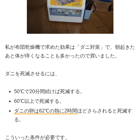
私が布団乾燥機で求めた効果は「ダニ対策」で、朝起きた
あと体が痒くなることも多かったので買いました。
ダニを死滅させるには、
50℃で20分間
続けば死滅する。
60℃以上
で死滅する。
ダニの卵は62℃の熱に2時間
ほどさらされると死滅す
る。
こういった条件が必要です。