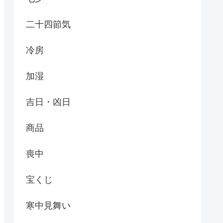
二十四節気
冷房
加湿
吉日・凶日
商品
喪中
宝くじ
寒中見舞い