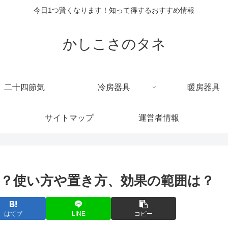
今日1つ賢くなります！知って得するおすすめ情報
かしこさのタネ
二十四節気
冷房器具
暖房器具
サイトマップ
運営者情報
？使い方や置き方、効果の範囲は？
はてブ
LINE
コピー