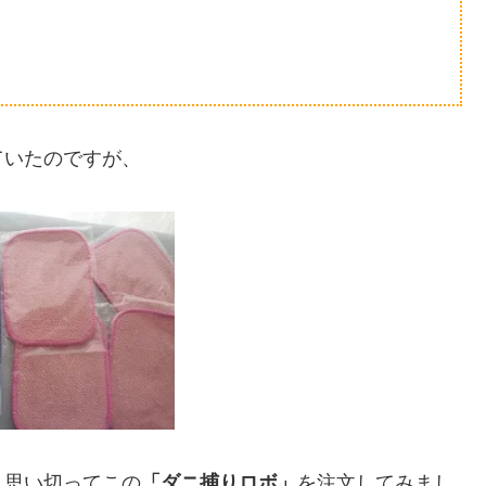
ていたのですが、
、思い切ってこの
「ダニ捕りロボ」
を注文してみまし