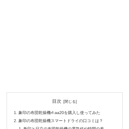
目次
象印の布団乾燥機rf-aa20を購入し使ってみた
象印の布団乾燥機スマートドライの口コミは？
象印と日立の布団乾燥機の電気代や時間の差