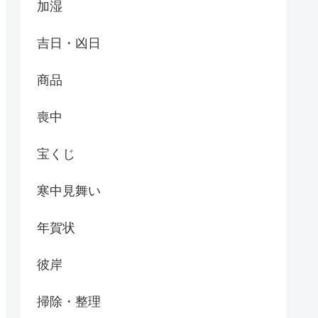
加湿
吉日・凶日
商品
喪中
宝くじ
寒中見舞い
年賀状
彼岸
掃除・整理