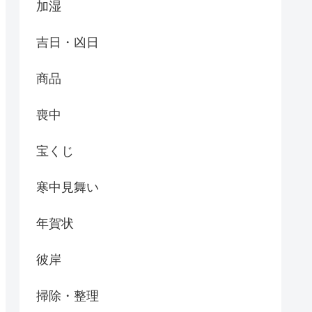
加湿
吉日・凶日
商品
喪中
宝くじ
寒中見舞い
年賀状
彼岸
掃除・整理