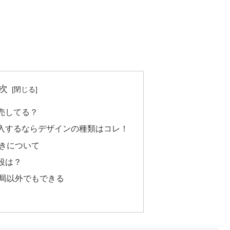
次
売してる？
入するならデザインの種類はコレ！
きについて
段は？
局以外でもできる