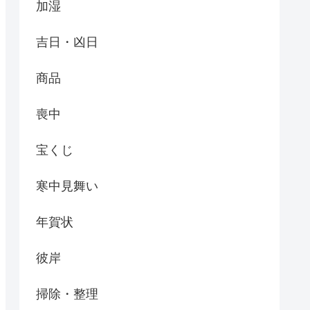
加湿
吉日・凶日
商品
喪中
宝くじ
寒中見舞い
年賀状
彼岸
掃除・整理