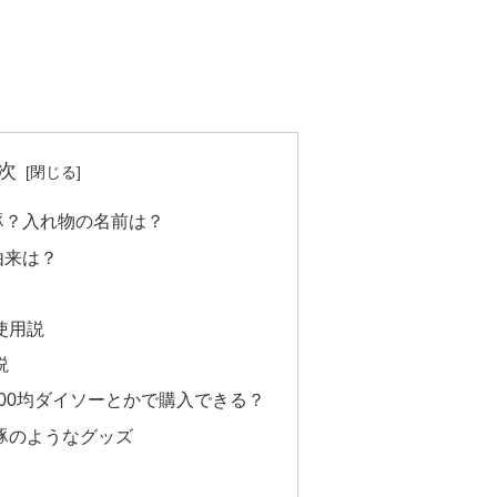
次
豚？入れ物の名前は？
由来は？
使用説
説
00均ダイソーとかで購入できる？
豚のようなグッズ