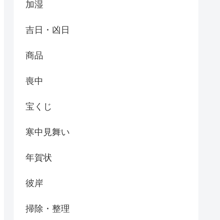
加湿
吉日・凶日
商品
喪中
宝くじ
寒中見舞い
年賀状
彼岸
掃除・整理