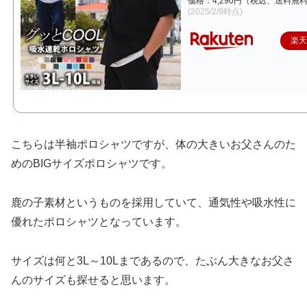
価格：4,290円（税込、送料無料
(2025/2/9時点)
楽
こちらは半袖ポロシャツですが、体の大きいお父さんのた
めのBIGサイズポロシャツです。
鹿の子素材というものを採用していて、通気性や吸水性に
優れたポロシャツとなっています。
サイズは何と3L～10Lまであるので、たぶん大きなお父さ
んのサイズも探せると思います。