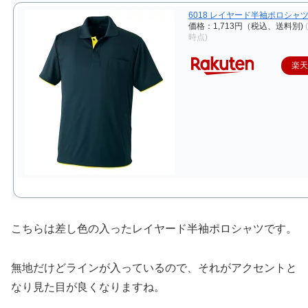
6018 レイヤード半袖ポロシャ
価格：1,713円（税込、送料別)
時点)
楽
こちらは差し色の入ったレイヤード半袖ポロシャツです。
無地だけどラインが入っているので、それがアクセントと
なり見た目が良くなりますね。