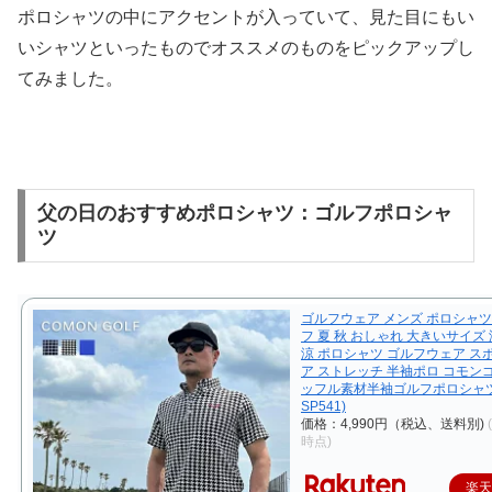
ポロシャツの中にアクセントが入っていて、見た目にもい
いシャツといったものでオススメのものをピックアップし
てみました。
父の日のおすすめポロシャツ：ゴルフポロシャ
ツ
ゴルフウェア メンズ ポロシャツ
フ 夏 秋 おしゃれ 大きいサイズ 
涼 ポロシャツ ゴルフウェア ス
ア ストレッチ 半袖ポロ コモン
ッフル素材半袖ゴルフポロシャツ(
SP541)
価格：4,990円（税込、送料別)
時点)
楽