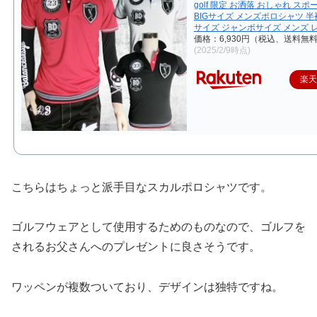
golf 限定 お洒落 おしゃれ スポ
BIGサイズ メンズポロシャツ 半
サイズ ジャンボサイズ メンズ 
価格：6,930円（税込、送料無料
(2025/2/9時点)
楽
こちらはちょっと派手目なスカルポロシャツです。
ゴルフウェアとして使用するためのものなので、ゴルフを
されるお父さんへのプレゼントに良さそうです。
ワッペンが複数ついており、デザインは独特ですね。