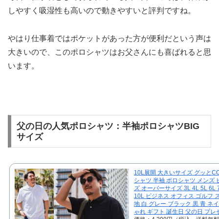
しやすく吸湿性も高いので動きやすいと評判ですね。
やはり仕事着ではポケットがあった方が便利だという声は
大きいので、このポロシャツはお父さんにも喜ばれると思
います。
父の日の人気ポロシャツ：半袖ポロシャツBIG
サイズ
10L展開 大きいサイズ グッとCO
シャツ 半袖 ポロシャツ メンズ
ズ オーバーサイズ 3L 4L 5L 6L 7
10L ビジネス オフィス ゴルフ 
地 白 グレー ブラック 黒 青 ネ
ゃれ ギフト 誕生日 父の日 プレ