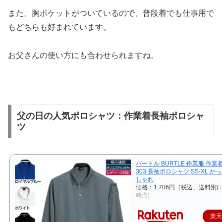
また、胸ポケットがついているので、普段着でも仕事用で
もどちらも好まれています。
お父さんの使い方にも合わせられますね。
父の日の人気ポロシャツ：作業着長袖ポロシャ
ツ
バートル BURTLE 作業服 作業
303 長袖ポロシャツ SS-XL か
しゃれ
価格：1,706円（税込、送料別)
時点)
楽