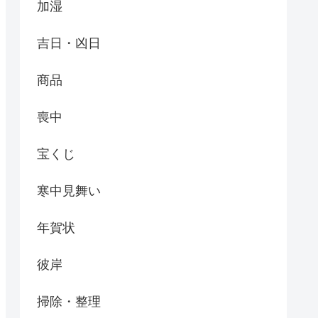
加湿
吉日・凶日
商品
喪中
宝くじ
寒中見舞い
年賀状
彼岸
掃除・整理