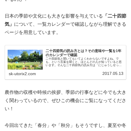
日本の季節や文化にも大きな影響を与えている
「二十四節
気」
について、一覧カレンダーで確認しながら理解できる
ページを用意しています。
二十四節気の読み方とは？その意味や一覧を1年
のカレンダーで確認
二十四節気と聞いてもいてよくわからないですよね。で
も、という言葉を聞くと、ほとんどの人が知っていると思
います。そんな二十四節気の読み方は「にじゅうしせっ
き」と読み、「二十四節気」の意味は、1年を24分割の暦
に分けたものです。夏至や冬至も、こ...
2017.05.13
sk-utorix2.com
農作物の収穫や時候の挨拶、季節の行事などに今でも大き
く関わっているので、ぜひこの機会にご覧になってくださ
い！
今回出てきた「春分」や「秋分」もそうですし、夏至や冬