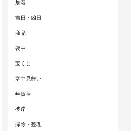
加湿
吉日・凶日
商品
喪中
宝くじ
寒中見舞い
年賀状
彼岸
掃除・整理