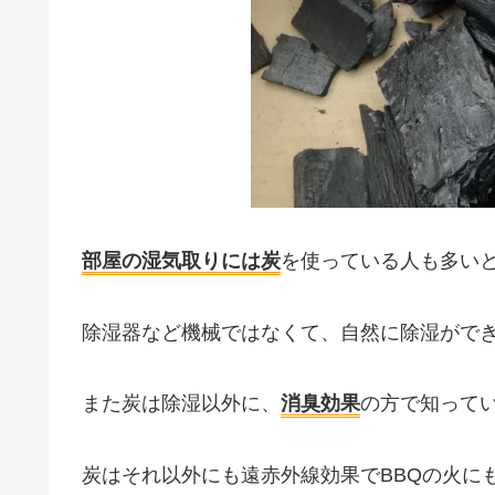
部屋の湿気取りには炭
を使っている人も多い
除湿器など機械ではなくて、自然に除湿がで
また炭は除湿以外に、
消臭効果
の方で知って
炭はそれ以外にも遠赤外線効果でBBQの火に