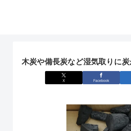
木炭や備長炭など湿気取りに炭
X
Facebook