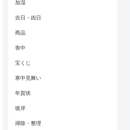
加湿
吉日・凶日
商品
喪中
宝くじ
寒中見舞い
年賀状
彼岸
掃除・整理