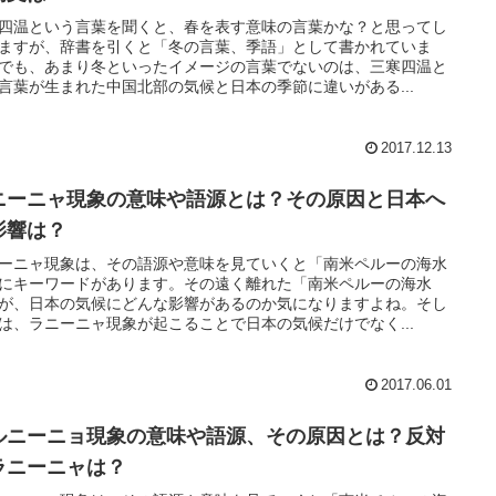
四温という言葉を聞くと、春を表す意味の言葉かな？と思ってし
ますが、辞書を引くと「冬の言葉、季語」として書かれていま
でも、あまり冬といったイメージの言葉でないのは、三寒四温と
言葉が生まれた中国北部の気候と日本の季節に違いがある...
2017.12.13
ニーニャ現象の意味や語源とは？その原因と日本へ
影響は？
ーニャ現象は、その語源や意味を見ていくと「南米ペルーの海水
にキーワードがあります。その遠く離れた「南米ペルーの海水
が、日本の気候にどんな影響があるのか気になりますよね。そし
は、ラニーニャ現象が起こることで日本の気候だけでなく...
2017.06.01
ルニーニョ現象の意味や語源、その原因とは？反対
ラニーニャは？