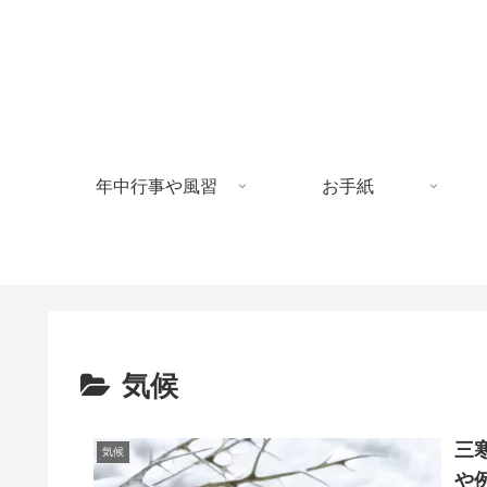
年中行事や風習
お手紙
気候
三
気候
や