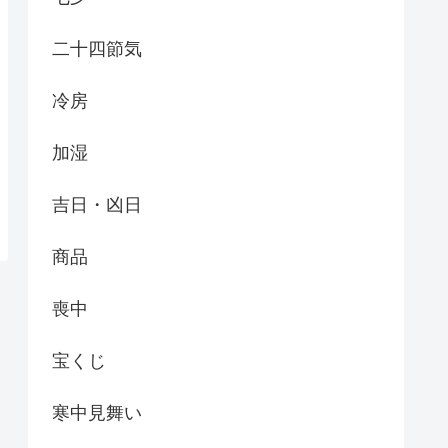
二十四節気
冷房
加湿
吉日・凶日
商品
喪中
宝くじ
寒中見舞い