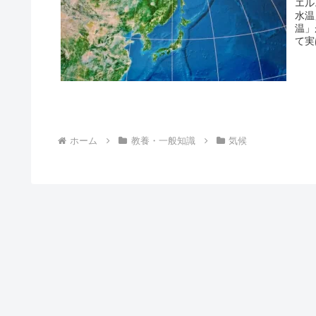
エル
水温
温」
て実
ホーム
教養・一般知識
気候