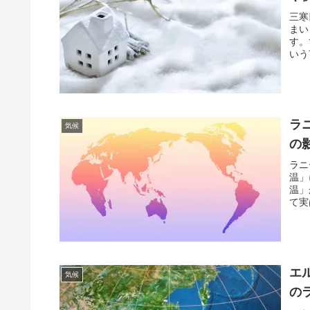
三寒
まい
す。
いう
ラ
気候
の
ラニ
温」
温」
て実
エ
気候
の